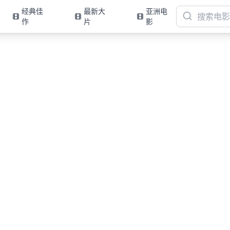
经典佳
最新大
亚洲电
作
片
影