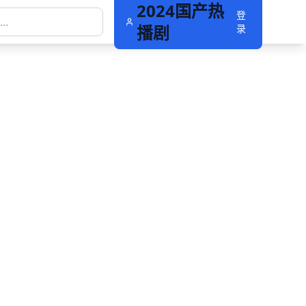
2024国产热
登
播剧
录