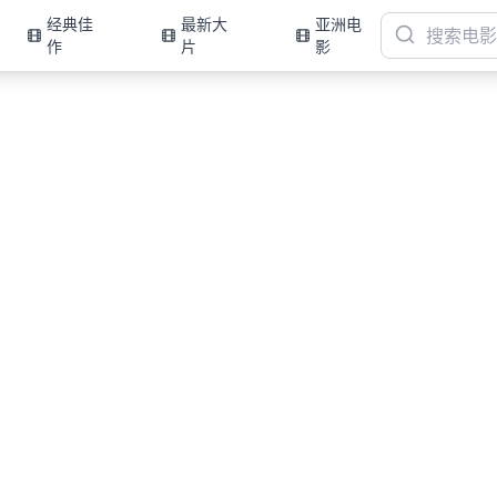
经典佳
最新大
亚洲电
作
片
影