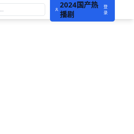
2024国产热
登
播剧
录